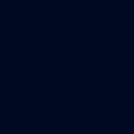
di
gan
ick-