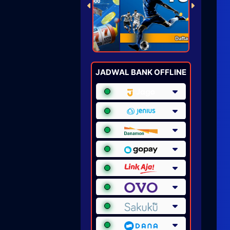
JADWAL BANK OFFLINE