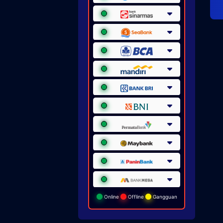
Online
Offline
Gangguan