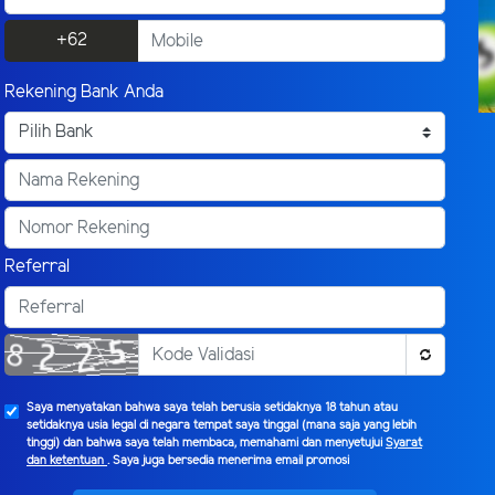
+62
Rekening Bank Anda
Referral
Saya menyatakan bahwa saya telah berusia setidaknya 18 tahun atau
setidaknya usia legal di negara tempat saya tinggal (mana saja yang lebih
tinggi) dan bahwa saya telah membaca, memahami dan menyetujui
Syarat
dan ketentuan
. Saya juga bersedia menerima email promosi