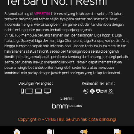
Terbaru No.1 Resmi
Selamat datang di
VIPBET88
link resmi yang telah berdiri selama 10 tahun
terakhir dan menjadi teman sejari nya para bettor dan slotter di seluru
indonesia mengisi waktu luang bermain game slot dan taruhan bola dengan
odds tertinggi dan pasaran terbaik sepanjang sejarah.
VIPBET88 membuka peluang taruhan dari pertandingan Liga Inggris, Liga
Italia, Liga Spanyol, Liga Jerman, Liga Champions, Liga Europa, kompetisi Asia,
hingga turnamen sepak bola internasional. Jangan terburu-buru memilih tim
hanya karena status favorit, sebab pertandingan bola selalu dipengaruhi
kondisi pemain, jadwal padat, performa kandang dan tandang, strategi pelatih,
serta perubahan line-up menjelang kick-off. Pemain dapat memanfaatkan
pasaran single bet untuk pilihan yang lebih sederhana atau menyusun
kombinasi mix parlay dengan jumlah pertandingan yang tetap terkontrol.
Dukungan Perangkat :
Keamanan Terjamin :
Lisensi :
Copyright © - VIPBET88. Seluruh hak cipta dilindungi